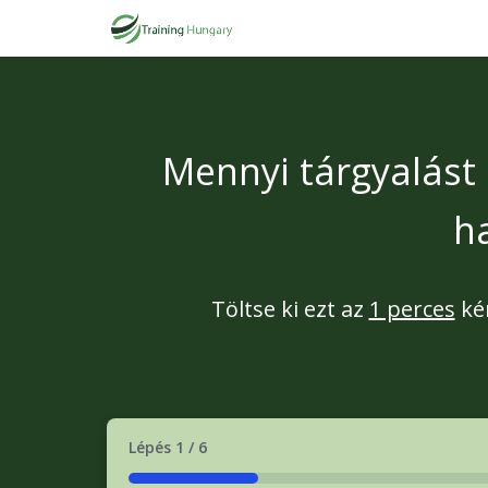
Mennyi tárgyalást
h
Töltse ki ezt az
1 perces
ké
Lépés
1
/
6
16%