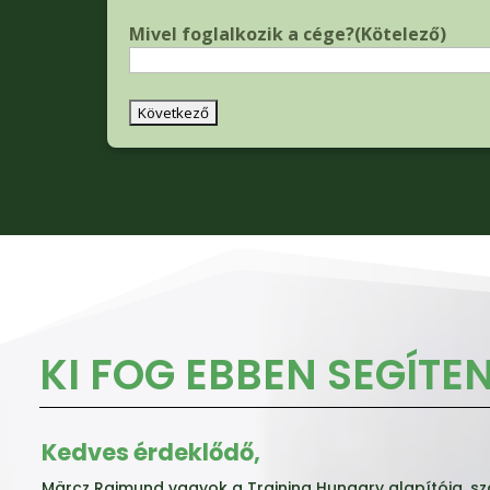
Mivel foglalkozik a cége?
(Kötelező)
KI FOG EBBEN SEGÍTEN
Kedves érdeklődő,
Märcz Rajmund vagyok a Training Hungary alapítója, s