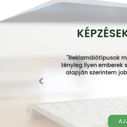
KÉPZÉSE
"Reklamálótípusok m
tényleg ilyen emberek s
alapján szerintem job
AJ