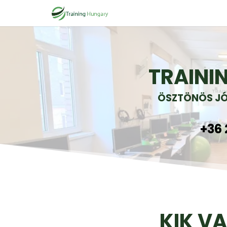
TRAINI
ÖSZTÖNÖS JÓ
+36 
KIK V