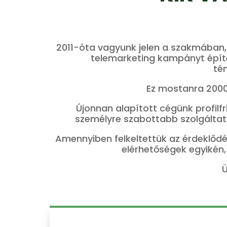
2011-óta vagyunk jelen a szakmában, 
telemarketing kampányt építe
té
Ez mostanra 2000d
Újonnan alapított cégünk profilf
személyre szabottabb szolgáltatá
Amennyiben felkeltettük az érdeklőd
elérhetőségek egyikén, 
Ü