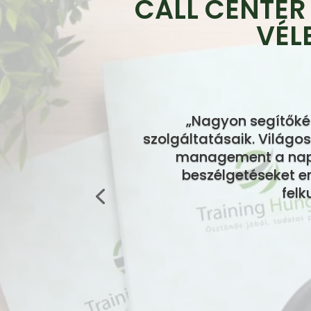
CALL CENTER
VÉL
„Nagyon segítőkés
szolgáltatásaik. Világos 
management a napi
beszélgetéseket e
felk