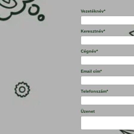
Vezetéknév*
Keresztnév*
Cégnév*
Email cím*
Telefonszám*
Üzenet