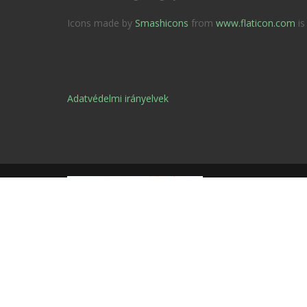
Icons made by
Smashicons
from
www.flaticon.com
is
Adatvédelmi irányelvek